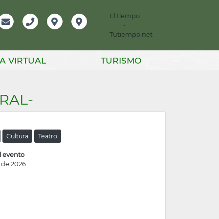
El tiempo
-
mación
Email
Teléfono
Localización
Instagram
Tutiempo.net
er
A VIRTUAL
TURISMO
RAL-
Cultura
Teatro
l evento
o de 2026