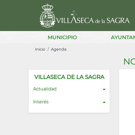
Pasar
al
contenido
principal
Main
MUNICIPIO
AYUNTA
navigation
Sobrescribir
Inicio
Agenda
enlaces
NO
de
ayuda
VILLASECA DE LA SAGRA
a
Actualidad
la
Interés
navegación