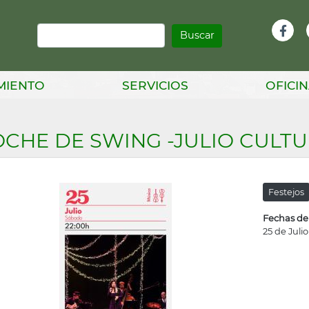
Buscar
Infor
Facebook
Head
MIENTO
SERVICIOS
OFICIN
CHE DE SWING -JULIO CULTU
Festejos
Fechas de
25 de Juli