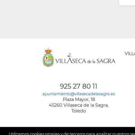
VIL
AYUNT
DE
925 27 80 11
VILLA
ayuntamiento@villasecadelasagra.es
DE
Plaza Mayor, 18
LA
45260 Villaseca de la Sagra,
SAGRA
Toledo
Utilizamos cookies propias y de terceros para analizar nuestros se