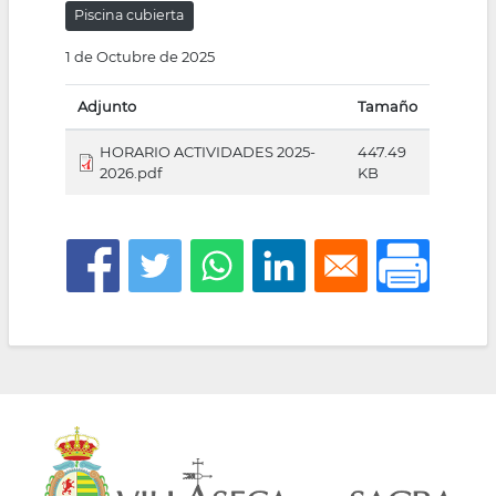
Piscina cubierta
la
1 de Octubre de 2025
navegación
Adjunto
Tamaño
HORARIO ACTIVIDADES 2025-
447.49
2026.pdf
KB