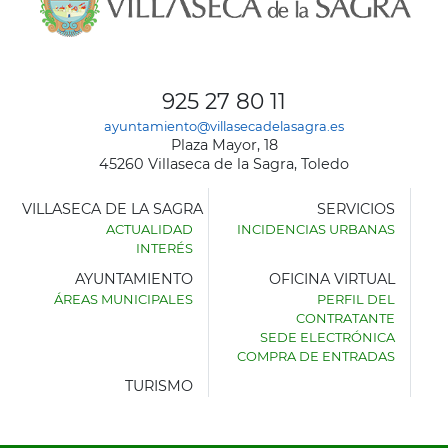
925 27 80 11
ayuntamiento@villasecadelasagra.es
Plaza Mayor, 18
45260 Villaseca de la Sagra, Toledo
VILLASECA DE LA SAGRA
SERVICIOS
ACTUALIDAD
INCIDENCIAS URBANAS
INTERÉS
AYUNTAMIENTO
OFICINA VIRTUAL
ÁREAS MUNICIPALES
PERFIL DEL
AYUNTAMIENTO
CONTRATANTE
DE
SEDE ELECTRÓNICA
VILLASECA
COMPRA DE ENTRADAS
DE
LA
TURISMO
SAGRA