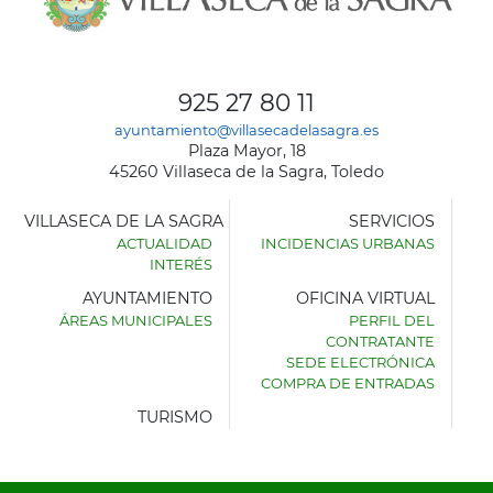
925 27 80 11
ayuntamiento@villasecadelasagra.es
Plaza Mayor, 18
45260 Villaseca de la Sagra, Toledo
VILLASECA DE LA SAGRA
SERVICIOS
ACTUALIDAD
INCIDENCIAS URBANAS
INTERÉS
AYUNTAMIENTO
OFICINA VIRTUAL
ÁREAS MUNICIPALES
PERFIL DEL
AYUNTAMIENTO
CONTRATANTE
DE
SEDE ELECTRÓNICA
VILLASECA
COMPRA DE ENTRADAS
DE
LA
TURISMO
SAGRA