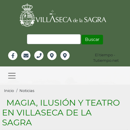
Pasar
al
contenido
principal
Buscar
El tiempo -
Información
Tutiempo.net
Facebook
Email
Teléfono
Localización
Instagram
Header
Main
navigation
Sobrescribir
Inicio
Noticias
enlaces
MAGIA, ILUSIÓN Y TEATRO
de
EN VILLASECA DE LA
ayuda
SAGRA
a