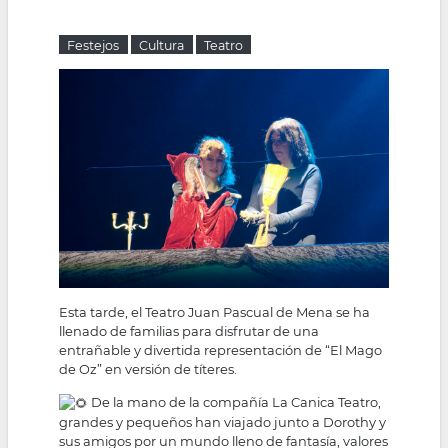
la
Festejos
Cultura
Teatro
navegación
Esta tarde, el Teatro Juan Pascual de Mena se ha
llenado de familias para disfrutar de una
entrañable y divertida representación de “El Mago
de Oz” en versión de títeres.
De la mano de la compañía La Canica Teatro,
grandes y pequeños han viajado junto a Dorothy y
sus amigos por un mundo lleno de fantasía, valores