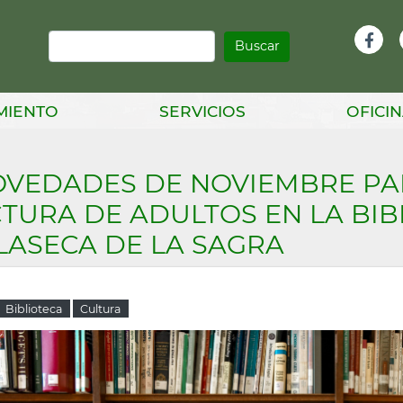
Buscar
Infor
Facebook
Head
MIENTO
SERVICIOS
OFICIN
VEDADES DE NOVIEMBRE PAR
TURA DE ADULTOS EN LA BIB
LASECA DE LA SAGRA
Biblioteca
Cultura