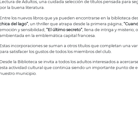
Lectura de Adultos, una cuidada selección de títulos pensada para seg
por la buena literatura.
Entre los nuevos libros que ya pueden encontrarse en la biblioteca d
chica del lago”
, un thriller que atrapa desde la primera página;
“Cuando
emoción y sensibilidad;
“El último secreto”
, llena de intriga y misterio; 
ambientada en la emblemática capital francesa.
Estas incorporaciones se suman a otros títulos que completan una vari
para satisfacer los gustos de todos los miembros del club.
Desde la Biblioteca se invita a todos los adultos interesados a acercars
esta actividad cultural que continúa siendo un importante punto de e
nuestro municipio.