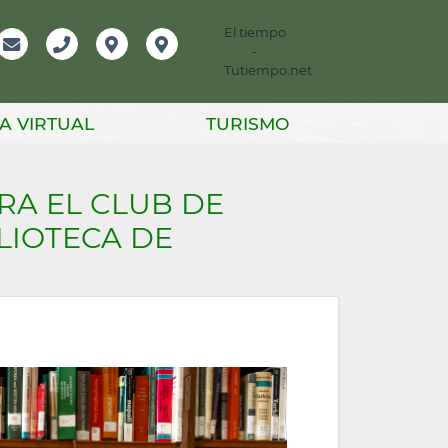
El tiempo
-
mación
Email
Teléfono
Localización
Instagram
Tutiempo.net
er
A VIRTUAL
TURISMO
A EL CLUB DE
LIOTECA DE