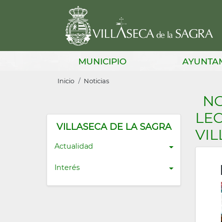
Pasar
al
contenido
principal
Main
MUNICIPIO
AYUNTA
navigation
Sobrescribir
Inicio
Noticias
enlaces
NO
de
LEC
ayuda
VILLASECA DE LA SAGRA
VIL
a
Actualidad
la
Interés
navegación