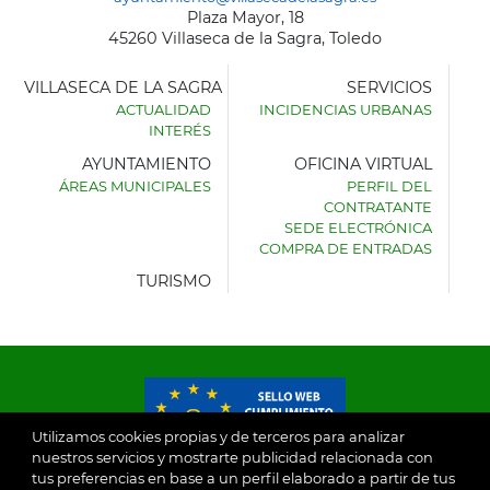
Plaza Mayor, 18
45260 Villaseca de la Sagra, Toledo
VILLASECA DE LA SAGRA
SERVICIOS
ACTUALIDAD
INCIDENCIAS URBANAS
INTERÉS
AYUNTAMIENTO
OFICINA VIRTUAL
ÁREAS MUNICIPALES
PERFIL DEL
AYUNTAMIENTO
CONTRATANTE
DE
SEDE ELECTRÓNICA
VILLASECA
COMPRA DE ENTRADAS
DE
LA
TURISMO
SAGRA
Utilizamos cookies propias y de terceros para analizar
nuestros servicios y mostrarte publicidad relacionada con
tus preferencias en base a un perfil elaborado a partir de tus
© 2026