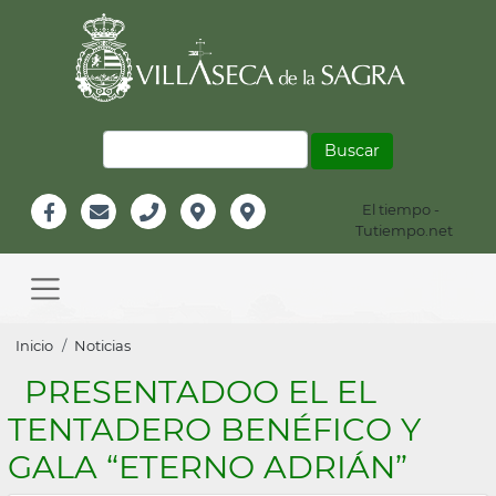
Pasar
al
contenido
principal
Buscar
El tiempo -
Información
Tutiempo.net
Facebook
Email
Teléfono
Localización
Instagram
Header
Main
navigation
Sobrescribir
Inicio
Noticias
enlaces
PRESENTADOO EL EL
de
TENTADERO BENÉFICO Y
ayuda
GALA “ETERNO ADRIÁN”
a