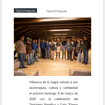
la
Tauromaquia
Tauromaquia
navegación
Villaseca de la Sagra volverá a unir
tauromaquia, cultura y solidaridad
el próximo domingo 8 de marzo de
2026 con la celebración del
Tentadero Benéfico y Gala “Eterno