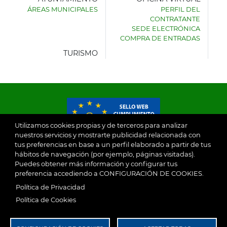
ÁREAS MUNICIPALES
PERFIL DEL
AYUNTAMIENTO
CONTRATANTE
DE
SEDE ELECTRÓNICA
VILLASECA
COMPRA DE ENTRADAS
DE
LA
TURISMO
SAGRA
Utilizamos cookies propias y de terceros para analizar
nuestros servicios y mostrarte publicidad relacionada con
tus preferencias en base a un perfil elaborado a partir de tus
© 2026
hábitos de navegación (por ejemplo, páginas visitadas).
Puedes obtener más información y configurar tus
preferencia accediendo a CONFIGURACIÓN DE COOKIES.
Ayuntamiento de Villaseca de la Sagra
Aviso Legal
Política de Privacidad
SubFooter
Política de Cookies
Política de Privacidad
RGPD