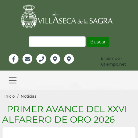
Pasar
al
contenido
principal
Buscar
El tiempo -
Información
Tutiempo.net
Facebook
Email
Teléfono
Localización
Instagram
Header
Main
navigation
Sobrescribir
Inicio
Noticias
enlaces
PRIMER AVANCE DEL XXVI
de
ALFARERO DE ORO 2026
ayuda
a