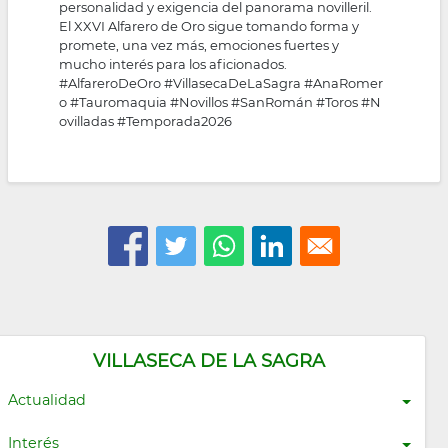
personalidad y exigencia del panorama novilleril.
El XXVI Alfarero de Oro sigue tomando forma y
promete, una vez más, emociones fuertes y
mucho interés para los aficionados.
#AlfareroDeOro
#VillasecaDeLaSagra
#AnaRomer
o
#Tauromaquia
#Novillos
#SanRomán
#Toros
#N
ovilladas
#Temporada2026
VILLASECA DE LA SAGRA
Actualidad
Interés