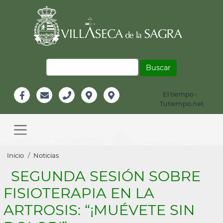
Pasar
al
contenido
principal
Buscar
El tiempo -
Información
Tutiempo.net
Facebook
Email
Teléfono
Localización
Instagram
Header
Main
navigation
Sobrescribir
Inicio
Noticias
enlaces
SEGUNDA SESIÓN SOBRE
de
FISIOTERAPIA EN LA
ayuda
ARTROSIS: “¡MUÉVETE SIN
a