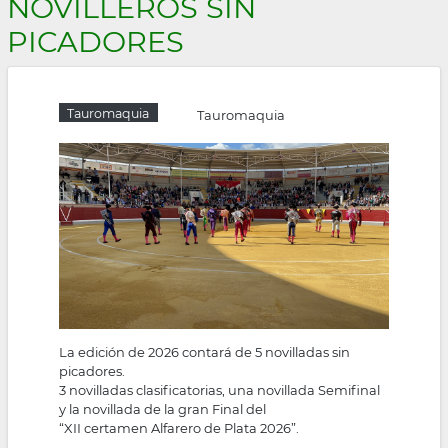
NOVILLEROS SIN
la
PICADORES
navegación
Tauromaquia
Tauromaquia
La edición de 2026 contará de 5 novilladas sin
picadores.
3 novilladas clasificatorias, una novillada Semifinal
y la novillada de la gran Final del
“XII certamen Alfarero de Plata 2026”.