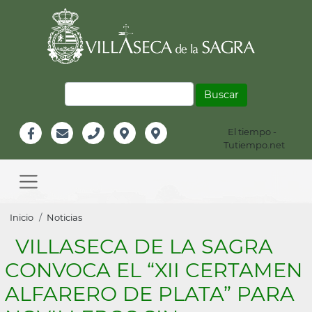
Pasar
al
contenido
principal
Buscar
El tiempo -
Información
Tutiempo.net
Facebook
Email
Teléfono
Localización
Instagram
Header
Main
navigation
Sobrescribir
Inicio
Noticias
enlaces
VILLASECA DE LA SAGRA
de
CONVOCA EL “XII CERTAMEN
ayuda
ALFARERO DE PLATA” PARA
a