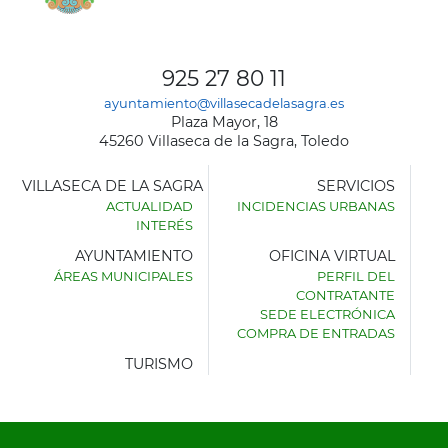
925 27 80 11
ayuntamiento@villasecadelasagra.es
Plaza Mayor, 18
45260 Villaseca de la Sagra, Toledo
VILLASECA DE LA SAGRA
SERVICIOS
ACTUALIDAD
INCIDENCIAS URBANAS
INTERÉS
AYUNTAMIENTO
OFICINA VIRTUAL
ÁREAS MUNICIPALES
PERFIL DEL
AYUNTAMIENTO
CONTRATANTE
DE
SEDE ELECTRÓNICA
VILLASECA
COMPRA DE ENTRADAS
DE
LA
TURISMO
SAGRA