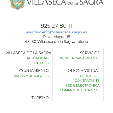
925 27 80 11
ayuntamiento@villasecadelasagra.es
Plaza Mayor, 18
45260 Villaseca de la Sagra, Toledo
VILLASECA DE LA SAGRA
SERVICIOS
ACTUALIDAD
INCIDENCIAS URBANAS
INTERÉS
AYUNTAMIENTO
OFICINA VIRTUAL
ÁREAS MUNICIPALES
PERFIL DEL
AYUNTAMIENTO
CONTRATANTE
DE
SEDE ELECTRÓNICA
VILLASECA
COMPRA DE ENTRADAS
DE
LA
TURISMO
SAGRA