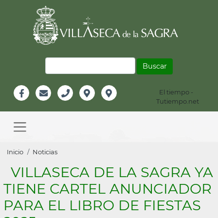
Pasar
al
contenido
principal
Buscar
El tiempo -
Información
Tutiempo.net
Facebook
Email
Teléfono
Localización
Instagram
Header
Main
navigation
Sobrescribir
Inicio
Noticias
enlaces
VILLASECA DE LA SAGRA YA
de
TIENE CARTEL ANUNCIADOR
ayuda
PARA EL LIBRO DE FIESTAS
a