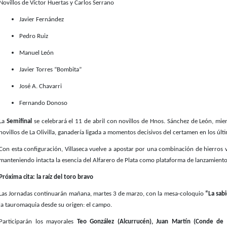
Novillos de Víctor Huertas y Carlos Serrano
Javier Fernández
Pedro Ruiz
Manuel León
Javier Torres “Bombita”
José A. Chavarri
Fernando Donoso
La
Semifinal
se celebrará el 11 de abril con novillos de Hnos. Sánchez de León, mie
novillos de La Olivilla, ganadería ligada a momentos decisivos del certamen en los últ
Con esta configuración, Villaseca vuelve a apostar por una combinación de hierros v
manteniendo intacta la esencia del Alfarero de Plata como plataforma de lanzamient
Próxima cita: la raíz del toro bravo
Las Jornadas continuarán mañana, martes 3 de marzo, con la mesa-coloquio
“La sab
la tauromaquia desde su origen: el campo.
Participarán los mayorales
Teo González (Alcurrucén), Juan Martín (Conde de 