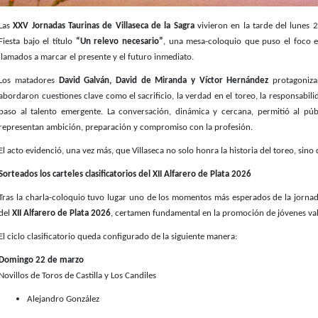
Las
XXV Jornadas Taurinas de Villaseca de la Sagra
vivieron en la tarde del lunes 
Fiesta bajo el título
“Un relevo necesario”
, una mesa-coloquio que puso el foco en
llamados a marcar el presente y el futuro inmediato.
Los matadores
David Galván, David de Miranda y Víctor Hernández
protagoniza
abordaron cuestiones clave como el sacrificio, la verdad en el toreo, la responsabil
paso al talento emergente. La conversación, dinámica y cercana, permitió al púb
representan ambición, preparación y compromiso con la profesión.
El acto evidenció, una vez más, que Villaseca no solo honra la historia del toreo, sin
Sorteados los carteles clasificatorios del XII Alfarero de Plata 2026
Tras la charla-coloquio tuvo lugar uno de los momentos más esperados de la jornada: e
del
XII Alfarero de Plata 2026
, certamen fundamental en la promoción de jóvenes val
El ciclo clasificatorio queda configurado de la siguiente manera:
Domingo 22 de marzo
Novillos de Toros de Castilla y Los Candiles
Alejandro González