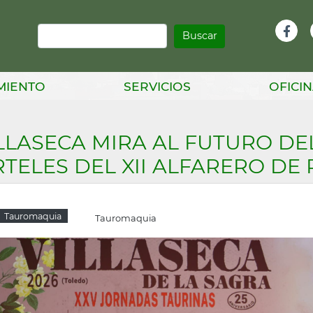
Buscar
Infor
Facebook
Head
MIENTO
SERVICIOS
OFICIN
LLASECA MIRA AL FUTURO DE
TELES DEL XII ALFARERO DE 
Tauromaquia
Tauromaquia