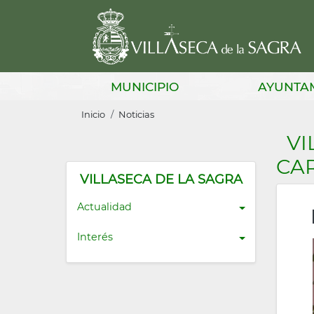
Pasar
al
contenido
principal
Main
MUNICIPIO
AYUNTA
navigation
Sobrescribir
Inicio
Noticias
enlaces
VI
de
CAR
ayuda
VILLASECA DE LA SAGRA
a
Actualidad
la
Interés
navegación