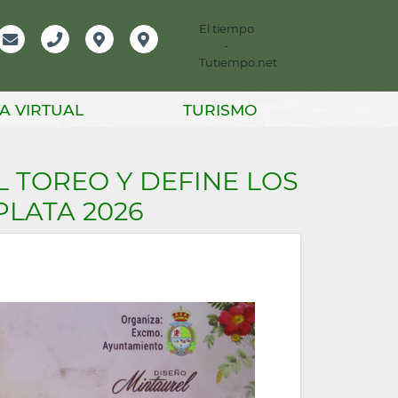
El tiempo
-
mación
Email
Teléfono
Localización
Instagram
Tutiempo.net
er
A VIRTUAL
TURISMO
L TOREO Y DEFINE LOS
PLATA 2026