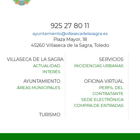
925 27 80 11
ayuntamiento@villasecadelasagra.es
Plaza Mayor, 18
45260 Villaseca de la Sagra, Toledo
VILLASECA DE LA SAGRA
SERVICIOS
ACTUALIDAD
INCIDENCIAS URBANAS
INTERÉS
AYUNTAMIENTO
OFICINA VIRTUAL
ÁREAS MUNICIPALES
PERFIL DEL
AYUNTAMIENTO
CONTRATANTE
DE
SEDE ELECTRÓNICA
VILLASECA
COMPRA DE ENTRADAS
DE
LA
TURISMO
SAGRA