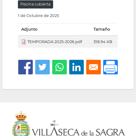
Piscina cubierta
la
1 de Octubre de 2025
navegación
Adjunto
Tamaño
TEMPORADA 2025-2026.pdf
318.94 KB