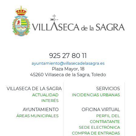
925 27 80 11
ayuntamiento@villasecadelasagra.es
Plaza Mayor, 18
45260 Villaseca de la Sagra, Toledo
VILLASECA DE LA SAGRA
SERVICIOS
ACTUALIDAD
INCIDENCIAS URBANAS
INTERÉS
AYUNTAMIENTO
OFICINA VIRTUAL
ÁREAS MUNICIPALES
PERFIL DEL
AYUNTAMIENTO
CONTRATANTE
DE
SEDE ELECTRÓNICA
VILLASECA
COMPRA DE ENTRADAS
DE