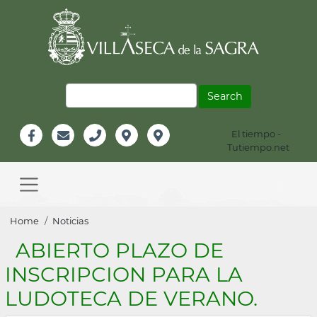
Skip
to
main
content
Search
El tiempo -
Información
Tutiempo.net
Facebook
Email
Teléfono
Localización
Instagram
Header
Main
navigation
Breadcrumb
Home
Noticias
ABIERTO PLAZO DE
INSCRIPCION PARA LA
LUDOTECA DE VERANO.