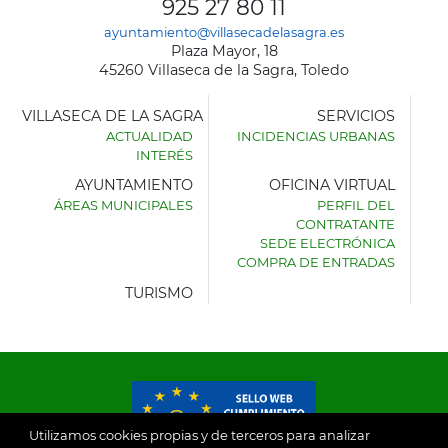
925 27 80 11
ayuntamiento@villasecadelasagra.es
Plaza Mayor, 18
45260 Villaseca de la Sagra, Toledo
VILLASECA DE LA SAGRA
SERVICIOS
ACTUALIDAD
INCIDENCIAS URBANAS
INTERÉS
AYUNTAMIENTO
OFICINA VIRTUAL
ÁREAS MUNICIPALES
PERFIL DEL
AYUNTAMIENTO
CONTRATANTE
DE
SEDE ELECTRÓNICA
VILLASECA
COMPRA DE ENTRADAS
DE
LA
TURISMO
SAGRA
Utilizamos cookies propias y de terceros para analizar