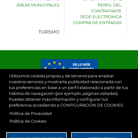
ÁREAS MUNICIPALES
PERFIL DEL
AYUNTAMIENTO
CONTRATANTE
DE
SEDE ELECTRÓNICA
VILLASECA
COMPRA DE ENTRADAS
DE
LA
TURISMO
SAGRA
Utilizamos cookies propias y de terceros para analizar
nuestros servicios y mostrarte publicidad relacionada con
tus preferencias en base a un perfil elaborado a partir de tus
© 2026
hábitos de navegación (por ejemplo, páginas visitadas).
Puedes obtener más información y configurar tus
preferencia accediendo a CONFIGURACIÓN DE COOKIES.
Ayuntamiento de Villaseca de la Sagra
Aviso Legal
Política de Privacidad
SubFooter
Política de Cookies
Política de Privacidad
RGPD