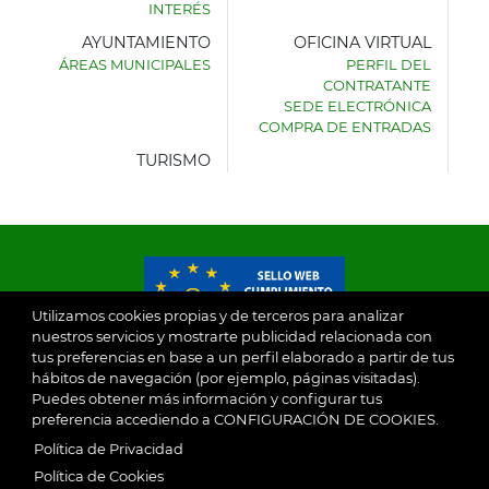
INTERÉS
AYUNTAMIENTO
OFICINA VIRTUAL
ÁREAS MUNICIPALES
PERFIL DEL
AYUNTAMIENTO
CONTRATANTE
DE
SEDE ELECTRÓNICA
VILLASECA
COMPRA DE ENTRADAS
DE
LA
TURISMO
SAGRA
Utilizamos cookies propias y de terceros para analizar
nuestros servicios y mostrarte publicidad relacionada con
tus preferencias en base a un perfil elaborado a partir de tus
© 2026
hábitos de navegación (por ejemplo, páginas visitadas).
Puedes obtener más información y configurar tus
preferencia accediendo a CONFIGURACIÓN DE COOKIES.
Ayuntamiento de Villaseca de la Sagra
Aviso Legal
Política de Privacidad
SubFooter
Política de Cookies