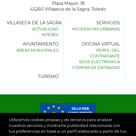
Plaza Mayor, 18
45260 Villaseca de la Sagra, Toledo
VILLASECA DE LA SAGRA
SERVICIOS
ACTUALIDAD
INCIDENCIAS URBANAS
INTERÉS
AYUNTAMIENTO
OFICINA VIRTUAL
ÁREAS MUNICIPALES
PERFIL DEL
AYUNTAMIENTO
CONTRATANTE
DE
SEDE ELECTRÓNICA
VILLASECA
COMPRA DE ENTRADAS
DE
LA
TURISMO
SAGRA
Utilizamos cookies propias y de terceros para analizar
nuestros servicios y mostrarte publicidad relacionada con
tus preferencias en base a un perfil elaborado a partir de tus
© 2026