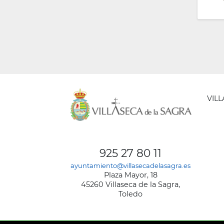
VIL
AYUNT
DE
925 27 80 11
VILLA
ayuntamiento@villasecadelasagra.es
DE
Plaza Mayor, 18
LA
45260 Villaseca de la Sagra,
SAGRA
Toledo