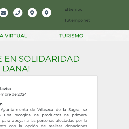
El tiempo
-
mación
Email
Teléfono
Localización
Instagram
Tutiempo.net
er
A VIRTUAL
TURISMO
E EN SOLIDARIDAD
 DANA!
 aviso
embre de 2024
ón
Ayuntamiento de Villaseca de la Sagra, se
rá una recogida de productos de primera
 para apoyar a las personas afectadas por la
nto con la opción de realizar donaciones