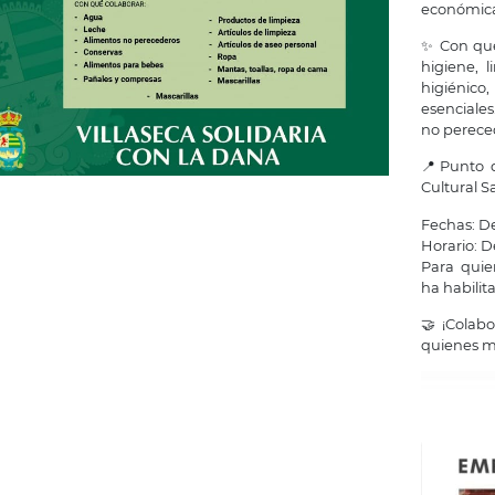
económica
✨ Con qué
higiene, 
higiénico,
esenciales
no pereced
📍Punto d
Cultural 
Fechas: De
Horario: D
Para quie
ha habilit
🤝 ¡Colabo
quienes má