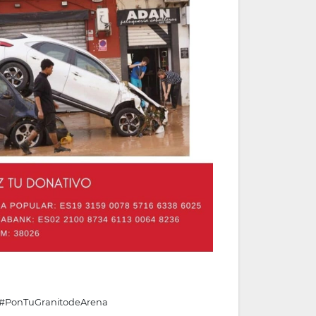
A #PonTuGranitodeArena