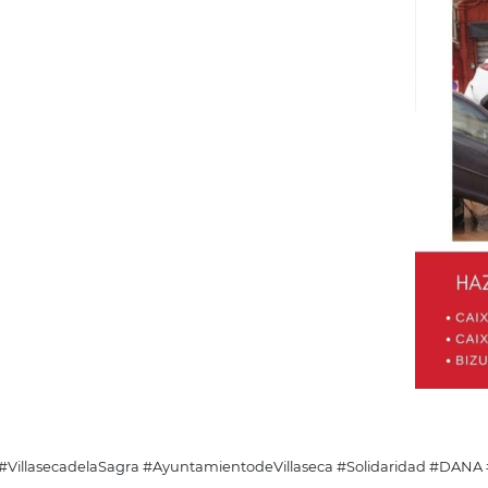
#VillasecadelaSagra #AyuntamientodeVillaseca #Solidaridad #DAN