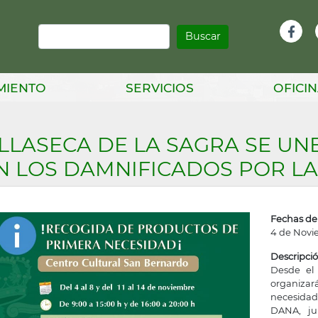
Buscar
Infor
Facebook
Head
MIENTO
SERVICIOS
OFICIN
ILLASECA DE LA SAGRA SE UN
N LOS DAMNIFICADOS POR LA
Fechas del
4 de Novi
Descripci
Desde el 
organiza
necesidad
DANA, ju