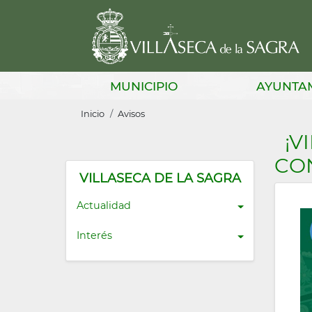
Pasar
al
contenido
principal
Main
MUNICIPIO
AYUNTA
navigation
Sobrescribir
Inicio
Avisos
enlaces
¡V
de
CO
ayuda
VILLASECA DE LA SAGRA
a
Actualidad
la
Interés
navegación