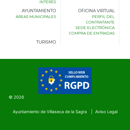
INTERÉS
AYUNTAMIENTO
OFICINA VIRTUAL
ÁREAS MUNICIPALES
PERFIL DEL
AYUNTAMIENTO
CONTRATANTE
DE
SEDE ELECTRÓNICA
VILLASECA
COMPRA DE ENTRADAS
DE
LA
TURISMO
SAGRA
© 2026
Ayuntamiento de Villaseca de la Sagra
Aviso Legal
SubFooter