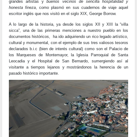
grandes artistas y
buenos vecinos de sencilla hospitalidad y
la
honesta fineza
, como plasmó en sus cuadernos de viaje aquel
escritor inglés que nos visitó en el siglo XIX, George Borrow.
navegación
A lo largo de la historia, ya desde los siglos XII y XIII la “villa
sicca”, una de las primeras menciones a nuestro pueblo en los
documentos históricos, ha ido adquiriendo un rico legado artístico,
cultural y monumental, con el ejemplo de sus tres valiosos tesoros
declarados b.i.c (bien de interés cultural) como son el Palacio de
los Marqueses de Montemayor, la Iglesia Parroquial de Santa
Leocadia y el Hospital de San Bernardo, sumergiendo así al
visitante a tiempos lejanos y mostrándonos la herencia de un
pasado histórico importante.