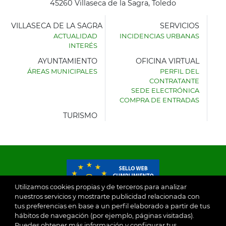
45260 Villaseca de la Sagra, Toledo
VILLASECA DE LA SAGRA
SERVICIOS
ACTUALIDAD
INCIDENCIAS URBANAS
INTERÉS
AYUNTAMIENTO
OFICINA VIRTUAL
ÁREAS MUNICIPALES
PERFIL DEL
AYUNTAMIENTO
CONTRATANTE
DE
SEDE ELECTRÓNICA
VILLASECA
COMPRA DE ENTRADAS
DE
LA
TURISMO
SAGRA
Utilizamos cookies propias y de terceros para analizar
nuestros servicios y mostrarte publicidad relacionada con
tus preferencias en base a un perfil elaborado a partir de tus
© 2026
hábitos de navegación (por ejemplo, páginas visitadas).
Puedes obtener más información y configurar tus