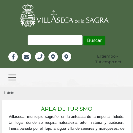
Pasar
al
contenido
principal
Buscar
El tiempo -
Información
Tutiempo.net
Facebook
Email
Teléfono
Localización
Instagram
Header
Main
navigation
Sobrescribir
Inicio
enlaces
ÁREA DE TURISMO
de
Villaseca, municipio sagreño, en la antesala de la imperial Toledo.
ayuda
Un lugar donde se respira naturaleza, arte, historia y tradición.
Tierra bañada por el Tajo, antigua villa de señores y marqueses, de
a