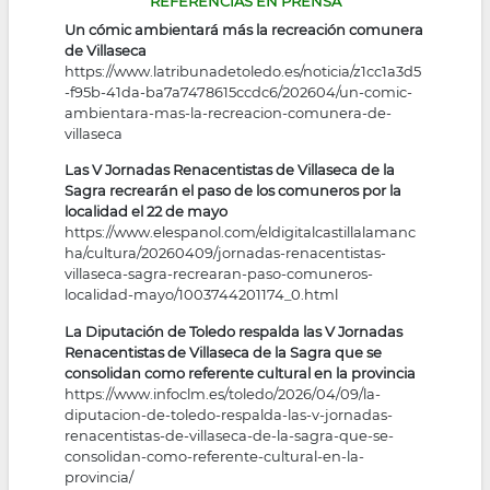
REFERENCIAS EN PRENSA
Un cómic ambientará más la recreación comunera
de Villaseca
https://www.latribunadetoledo.es/noticia/z1cc1a3d5
-f95b-41da-ba7a7478615ccdc6/202604/un-comic-
ambientara-mas-la-recreacion-comunera-de-
villaseca
Las V Jornadas Renacentistas de Villaseca de la
Sagra recrearán el paso de los comuneros por la
localidad el 22 de mayo
https://www.elespanol.com/eldigitalcastillalamanc
ha/cultura/20260409/jornadas-renacentistas-
villaseca-sagra-recrearan-paso-comuneros-
localidad-mayo/1003744201174_0.html
La Diputación de Toledo respalda las V Jornadas
Renacentistas de Villaseca de la Sagra que se
consolidan como referente cultural en la provincia
https://www.infoclm.es/toledo/2026/04/09/la-
diputacion-de-toledo-respalda-las-v-jornadas-
renacentistas-de-villaseca-de-la-sagra-que-se-
consolidan-como-referente-cultural-en-la-
provincia/