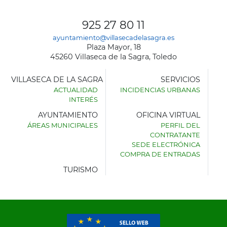
925 27 80 11
ayuntamiento@villasecadelasagra.es
Plaza Mayor, 18
45260 Villaseca de la Sagra, Toledo
VILLASECA DE LA SAGRA
SERVICIOS
ACTUALIDAD
INCIDENCIAS URBANAS
INTERÉS
AYUNTAMIENTO
OFICINA VIRTUAL
ÁREAS MUNICIPALES
PERFIL DEL
AYUNTAMIENTO
CONTRATANTE
DE
SEDE ELECTRÓNICA
VILLASECA
COMPRA DE ENTRADAS
DE
LA
TURISMO
SAGRA