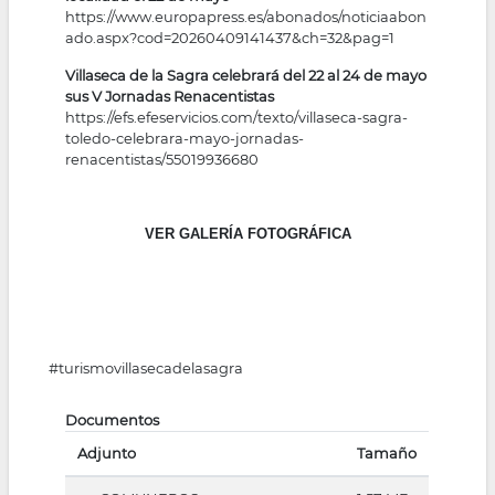
https://www.europapress.es/abonados/noticiaabon
ado.aspx?cod=20260409141437&ch=32&pag=1
Villaseca de la Sagra celebrará del 22 al 24 de mayo
sus V Jornadas Renacentistas
https://efs.efeservicios.com/texto/villaseca-sagra-
toledo-celebrara-mayo-jornadas-
renacentistas/55019936680
VER GALERÍA FOTOGRÁFICA
#turismovillasecadelasagra
Documentos
Adjunto
Tamaño