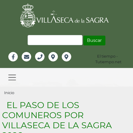
Pasar
al
contenido
principal
Buscar
El tiempo -
Información
Tutiempo.net
Facebook
Email
Teléfono
Localización
Instagram
Header
Main
navigation
Sobrescribir
Inicio
enlaces
EL PASO DE LOS
de
COMUNEROS POR
ayuda
VILLASECA DE LA SAGRA
a