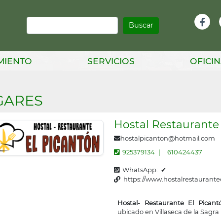
Buscar
Infor
Facebook
Head
MIENTO
SERVICIOS
OFICIN
GARES
Hostal Restaurante
hostalpicanton@hotmail.com
925379134
610424437
WhatsApp: ✔
https://www.hostalrestaurante
Hostal- Restaurante El Picant
ubicado en Villaseca de la Sagra 