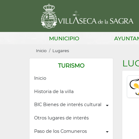
Pasar
al
contenido
principal
Main
MUNICIPIO
AYUNTA
navigation
Sobrescribir
Inicio
Lugares
enlaces
LU
TURISMO
de
Inicio
ayuda
a
Historia de la villa
la
BIC Bienes de interés cultural
navegación
Otros lugares de interés
Paso de los Comuneros