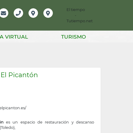
El tiempo
-
mación
Email
Teléfono
Localización
Instagram
Tutiempo.net
er
A VIRTUAL
TURISMO
 El Picantón
elpicanton.es/
ón
es un espacio de restauración y descanso
(Toledo),