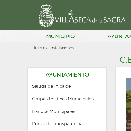
Pasar
al
contenido
principal
Main
MUNICIPIO
AYUNTA
navigation
Sobrescribir
Inicio
Instalaciones
enlaces
C.
de
ayuda
AYUNTAMIENTO
a
Saluda del Alcalde
la
Grupos Políticos Municipales
navegación
Bandos Municipales
Portal de Transparencia