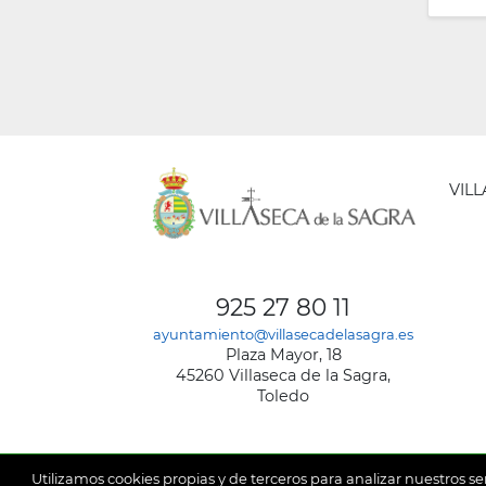
VIL
AYUNT
DE
925 27 80 11
VILLA
ayuntamiento@villasecadelasagra.es
DE
Plaza Mayor, 18
LA
45260 Villaseca de la Sagra,
SAGRA
Toledo
Utilizamos cookies propias y de terceros para analizar nuestros se