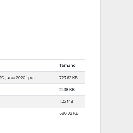
Tamaño
junio 2020_.pdf
723.62 KB
21.38 KB
1.25 MB
680.92 KB