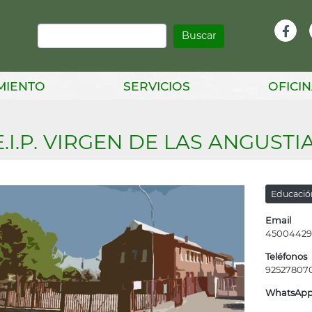
Buscar
Infor
Facebook
Head
MIENTO
SERVICIOS
OFICIN
E.I.P. VIRGEN DE LAS ANGUSTI
Educació
Email
45004429
Teléfonos
92527807
WhatsAp