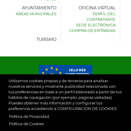
AYUNTAMIENTO
OFICINA VIRTUAL
ÁREAS MUNICIPALES
PERFIL DEL
AYUNTAMIENTO
CONTRATANTE
DE
SEDE ELECTRÓNICA
VILLASECA
COMPRA DE ENTRADAS
DE
LA
TURISMO
SAGRA
Utilizamos cookies propias y de terceros para analizar
nuestros servicios y mostrarte publicidad relacionada con
tus preferencias en base a un perfil elaborado a partir de tus
© 2026
hábitos de navegación (por ejemplo, páginas visitadas).
Puedes obtener más información y configurar tus
preferencia accediendo a CONFIGURACIÓN DE COOKIES.
Ayuntamiento de Villaseca de la Sagra
Aviso Legal
Política de Privacidad
SubFooter
Política de Cookies