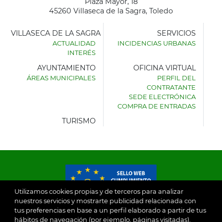
Plaza Mayor, 18
45260 Villaseca de la Sagra, Toledo
VILLASECA DE LA SAGRA
SERVICIOS
ACTUALIDAD
INCIDENCIAS URBANAS
INTERÉS
AYUNTAMIENTO
OFICINA VIRTUAL
ÁREAS MUNICIPALES
PERFIL DEL
AYUNTAMIENTO
CONTRATANTE
DE
SEDE ELECTRÓNICA
VILLASECA
COMPRA DE ENTRADAS
DE
LA
TURISMO
SAGRA
Utilizamos cookies propias y de terceros para analizar
nuestros servicios y mostrarte publicidad relacionada con
tus preferencias en base a un perfil elaborado a partir de tus
© 2026
hábitos de navegación (por ejemplo, páginas visitadas).