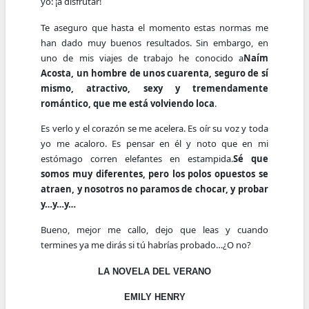
yo: ¡a disfrutar!
Te aseguro que hasta el momento estas normas me
han dado muy buenos resultados. Sin embargo, en
uno de mis viajes de trabajo he conocido a
Naím
Acosta, un hombre de unos cuarenta, seguro de sí
mismo, atractivo, sexy y tremendamente
romántico, que me está volviendo loca
.
Es verlo y el corazón se me acelera. Es oír su voz y toda
yo me acaloro. Es pensar en él y noto que en mi
estómago corren elefantes en estampida.
Sé que
somos muy diferentes, pero los polos opuestos se
atraen, y nosotros no paramos de chocar, y probar
y…y…y…
Bueno, mejor me callo, dejo que leas y cuando
termines ya me dirás si tú habrías probado…¿O no?
LA NOVELA DEL VERANO
EMILY HENRY