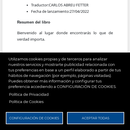
Traductor:
CARLOS ABREU FETTER
Fecha de lanzamiento:
27/04/2022
Resumen del libro
Bienvenido al lugar donde encontrarás lo que de
verdad importa.
Una novela que abrirá tu mente y tu corazón: el
Utilizamos cookies propias y de terceros para analizar
fenómeno que está fascinando al mundo entero.
nuestros servicios y mostrarte publicidad relacionada con
tus preferencias en base a un perfil elaborado a partir de tus
Trabajo, trabajo y más trabajo. Linus Baker podría ser
hábitos de navegación (por ejemplo, páginas visitadas).
una persona cualquiera, en un lugar cualquiera,
Puedes obtener más información y configurar tus
viviendo una vida cualquiera. Él estaba convencido de
preferencia accediendo a CONFIGURACIÓN DE COOKIES.
esto, y si tú lo hubieras conocido, tampoco habrías
Política de Privacidad
dudado en asegurar que Linus pertenecía al montón,
Política de Cookies
ni más, ni menos. Y así era, hasta el día en que este
funcionario del Departamento de Jóvenes Mágicos es
llamado por Altísima Dirección para supervisar un
CONFIGURACIÓN DE COOKIES
ACEPTAR TODAS
orfanato del que apenas hay registros.