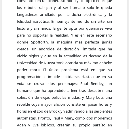
convertido en un planeta sombrío y distópico en el que
los robots trabajan y al ser humano solo le queda
languidecer, arrullado por la dicha electrónica y la
felicidad narcótica. En semejante mundo sin arte, sin
lectura y sin niños, la gente opta por quemarse viva
para no soportar la realidad. Y es en este escenario
donde Spofforth, la máquina más perfecta jamás
creada, un androide de duración ilimitada que ha
vivido siglos y que en la actualidad es decano de la
Universidad de Nueva York, acaricia su máximo anhelo:
poder morir. El único problema está en que su
programación le impide suicidarse. Hasta que en su
vida se cruzan dos personajes: Paul Bentley, un
humano que ha aprendido a leer tras descubrir una
colección de viejas películas mudas; y Mary Lou, una
rebelde cuya mayor afición consiste en pasar horas y
horas en el zoo de Brooklyn admirando a las serpientes
autómatas. Pronto, Paul y Mary, como dos modernos
Adán y Eva bíblicos, crearán su propio paraíso en