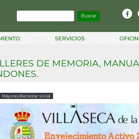
Buscar
Infor
Facebook
Head
MIENTO
SERVICIOS
OFICIN
LLERES DE MEMORIA, MANUA
NDONES.
Mayores Bienestar Social