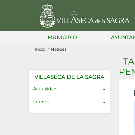
Pasar
al
contenido
principal
Main
MUNICIPIO
AYUNTA
navigation
Sobrescribir
Inicio
Noticias
enlaces
TA
de
PE
ayuda
VILLASECA DE LA SAGRA
a
Actualidad
la
Interés
navegación