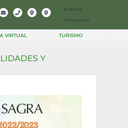
El tiempo
-
mación
Email
Teléfono
Localización
Instagram
Tutiempo.net
er
A VIRTUAL
TURISMO
LIDADES Y