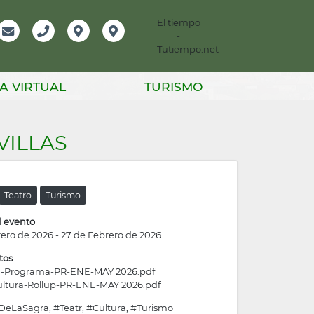
El tiempo
-
mación
Email
Teléfono
Localización
Instagram
Tutiempo.net
er
A VIRTUAL
TURISMO
VILLAS
Teatro
Turismo
l evento
rero de 2026
-
27 de Febrero de 2026
tos
a-Programa-PR-ENE-MAY 2026.pdf
ltura-Rollup-PR-ENE-MAY 2026.pdf
DeLaSagra, #Teatr, #Cultura, #Turismo