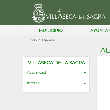
Pasar
al
contenido
principal
Main
MUNICIPIO
AYUNTA
navigation
Sobrescribir
Inicio
Agenda
enlaces
AL
de
ayuda
VILLASECA DE LA SAGRA
a
Actualidad
la
Interés
navegación