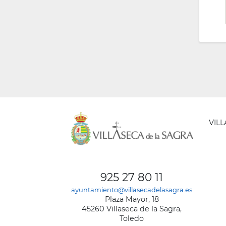
VIL
AYUNT
DE
925 27 80 11
VILLA
ayuntamiento@villasecadelasagra.es
DE
Plaza Mayor, 18
LA
45260 Villaseca de la Sagra,
SAGRA
Toledo