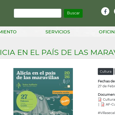
Buscar
Infor
Facebook
Head
MIENTO
SERVICIOS
OFICIN
ICIA EN EL PAÍS DE LAS MARA
Cultura
Fechas de
27 de Feb
Documen
Cultur
AF-Cu
#Villaseca