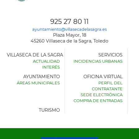
925 27 80 11
ayuntamiento@villasecadelasagra.es
Plaza Mayor, 18
45260 Villaseca de la Sagra, Toledo
VILLASECA DE LA SAGRA
SERVICIOS
ACTUALIDAD
INCIDENCIAS URBANAS
INTERÉS
AYUNTAMIENTO
OFICINA VIRTUAL
ÁREAS MUNICIPALES
PERFIL DEL
AYUNTAMIENTO
CONTRATANTE
DE
SEDE ELECTRÓNICA
VILLASECA
COMPRA DE ENTRADAS
DE
LA
TURISMO
SAGRA