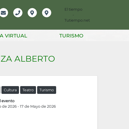
El tiempo
-
mación
Email
Teléfono
Localización
Instagram
Tutiempo.net
er
A VIRTUAL
TURISMO
NZA ALBERTO
Cultura
Teatro
Turismo
l evento
o de 2026
-
17 de Mayo de 2026