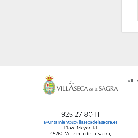
VIL
AYUNT
DE
925 27 80 11
VILLA
ayuntamiento@villasecadelasagra.es
DE
Plaza Mayor, 18
LA
45260 Villaseca de la Sagra,