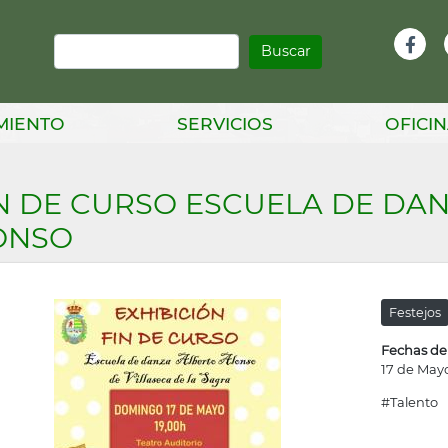
Buscar
Infor
Facebook
Head
MIENTO
SERVICIOS
OFICIN
N DE CURSO ESCUELA DE DA
ONSO
Festejos
Fechas de
17 de May
#Talento