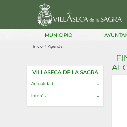
Pasar
al
contenido
principal
Main
MUNICIPIO
AYUNTA
navigation
Sobrescribir
Inicio
Agenda
enlaces
FI
de
AL
ayuda
VILLASECA DE LA SAGRA
a
Actualidad
la
Interés
navegación