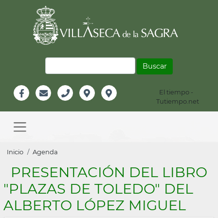
Pasar
al
contenido
principal
Buscar
El tiempo -
Información
Tutiempo.net
Facebook
Email
Teléfono
Localización
Instagram
Header
Main
navigation
Sobrescribir
Inicio
Agenda
enlaces
PRESENTACIÓN DEL LIBRO
de
"PLAZAS DE TOLEDO" DEL
ayuda
ALBERTO LÓPEZ MIGUEL
a