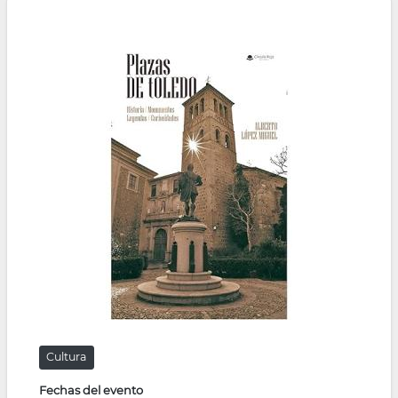
la
navegación
Cultura
Fechas del evento