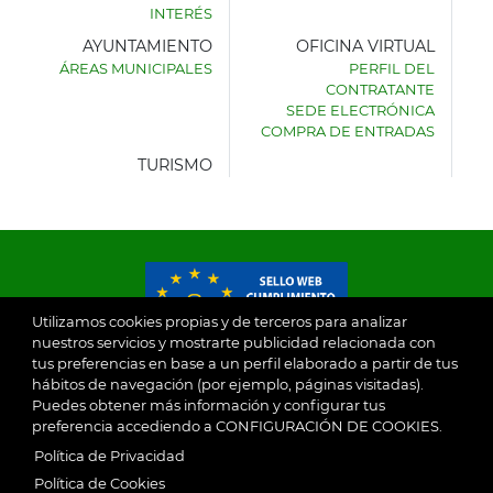
INTERÉS
AYUNTAMIENTO
OFICINA VIRTUAL
ÁREAS MUNICIPALES
PERFIL DEL
AYUNTAMIENTO
CONTRATANTE
DE
SEDE ELECTRÓNICA
VILLASECA
COMPRA DE ENTRADAS
DE
LA
TURISMO
SAGRA
Utilizamos cookies propias y de terceros para analizar
nuestros servicios y mostrarte publicidad relacionada con
tus preferencias en base a un perfil elaborado a partir de tus
© 2026
hábitos de navegación (por ejemplo, páginas visitadas).
Puedes obtener más información y configurar tus
preferencia accediendo a CONFIGURACIÓN DE COOKIES.
Ayuntamiento de Villaseca de la Sagra
Aviso Legal
Política de Privacidad
SubFooter
Política de Cookies