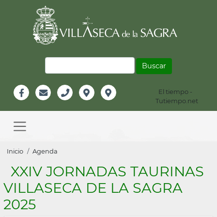
Pasar
al
contenido
principal
Buscar
El tiempo -
Información
Tutiempo.net
Facebook
Email
Teléfono
Localización
Instagram
Header
Main
navigation
Sobrescribir
Inicio
Agenda
enlaces
XXIV JORNADAS TAURINAS
de
VILLASECA DE LA SAGRA
ayuda
2025
a