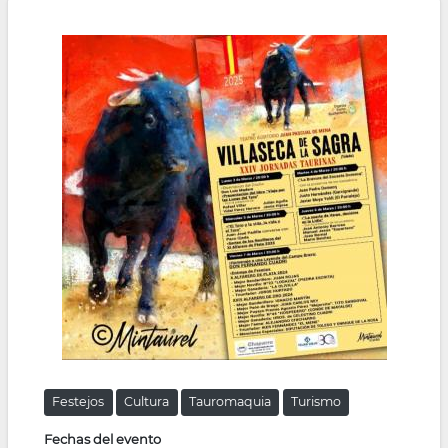
la
navegación
Festejos
Cultura
Tauromaquia
Turismo
Fechas del evento