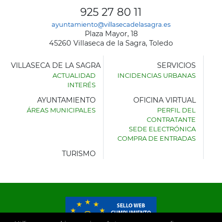
925 27 80 11
ayuntamiento@villasecadelasagra.es
Plaza Mayor, 18
45260 Villaseca de la Sagra, Toledo
VILLASECA DE LA SAGRA
SERVICIOS
ACTUALIDAD
INCIDENCIAS URBANAS
INTERÉS
AYUNTAMIENTO
OFICINA VIRTUAL
ÁREAS MUNICIPALES
PERFIL DEL
AYUNTAMIENTO
CONTRATANTE
DE
SEDE ELECTRÓNICA
VILLASECA
COMPRA DE ENTRADAS
DE
LA
TURISMO
SAGRA