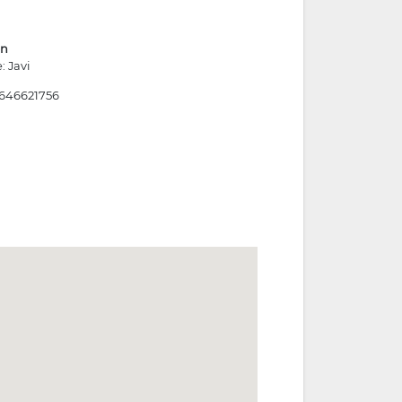
ón
: Javi
 646621756