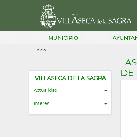
Pasar
al
contenido
principal
Main
MUNICIPIO
AYUNTA
navigation
Sobrescribir
Inicio
enlaces
AS
de
DE 
ayuda
VILLASECA DE LA SAGRA
a
Actualidad
la
Interés
navegación