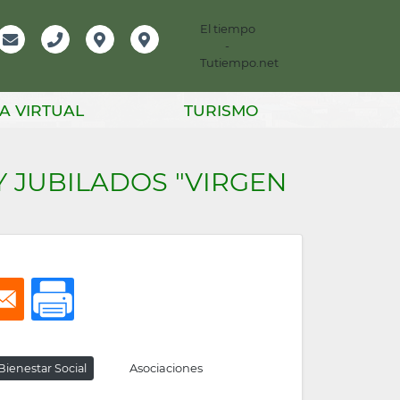
El tiempo
-
mación
Email
Teléfono
Localización
Instagram
Tutiempo.net
er
A VIRTUAL
TURISMO
Y JUBILADOS "VIRGEN
Asociaciones
ienestar Social