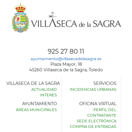
925 27 80 11
ayuntamiento@villasecadelasagra.es
Plaza Mayor, 18
45260 Villaseca de la Sagra, Toledo
VILLASECA DE LA SAGRA
SERVICIOS
ACTUALIDAD
INCIDENCIAS URBANAS
INTERÉS
AYUNTAMIENTO
OFICINA VIRTUAL
ÁREAS MUNICIPALES
PERFIL DEL
AYUNTAMIENTO
CONTRATANTE
DE
SEDE ELECTRÓNICA
VILLASECA
COMPRA DE ENTRADAS
DE