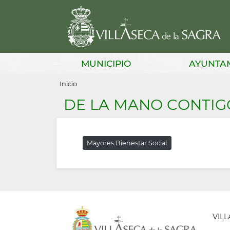
Pasar
al
contenido
principal
Main
MUNICIPIO
AYUNTA
navigation
Sobrescribir
Inicio
enlaces
DE LA MANO CONTIG
de
ayuda
Mayores Bienestar Social
a
la
navegación
VIL