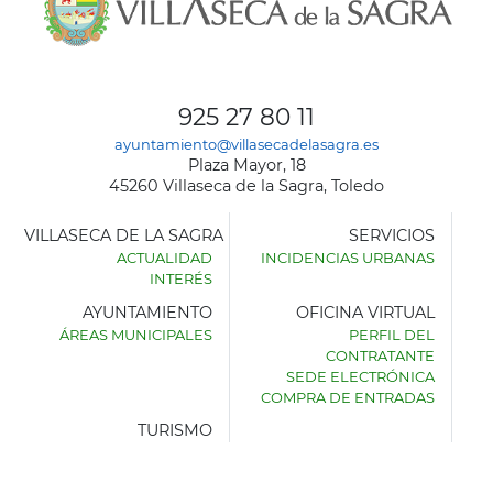
925 27 80 11
ayuntamiento@villasecadelasagra.es
Plaza Mayor, 18
45260 Villaseca de la Sagra, Toledo
VILLASECA DE LA SAGRA
SERVICIOS
ACTUALIDAD
INCIDENCIAS URBANAS
INTERÉS
AYUNTAMIENTO
OFICINA VIRTUAL
ÁREAS MUNICIPALES
PERFIL DEL
AYUNTAMIENTO
CONTRATANTE
DE
SEDE ELECTRÓNICA
VILLASECA
COMPRA DE ENTRADAS
DE
LA
TURISMO
SAGRA