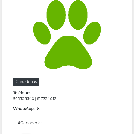
la
navegación
Ganaderías
Teléfonos
925506540
617354012
WhatsApp
✖
#Ganaderías