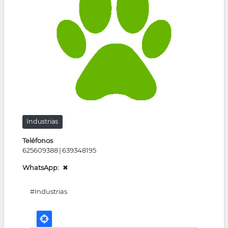
la
navegación
Industrias
Teléfonos
625609388
639348195
WhatsApp
✖
#Industrias