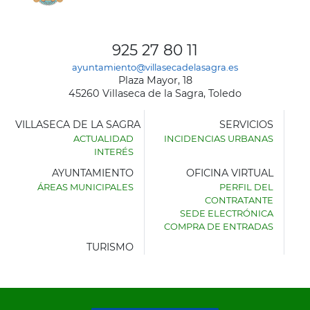
925 27 80 11
ayuntamiento@villasecadelasagra.es
Plaza Mayor, 18
45260 Villaseca de la Sagra, Toledo
VILLASECA DE LA SAGRA
SERVICIOS
ACTUALIDAD
INCIDENCIAS URBANAS
INTERÉS
AYUNTAMIENTO
OFICINA VIRTUAL
ÁREAS MUNICIPALES
PERFIL DEL
AYUNTAMIENTO
CONTRATANTE
DE
SEDE ELECTRÓNICA
VILLASECA
COMPRA DE ENTRADAS
DE
LA
TURISMO
SAGRA