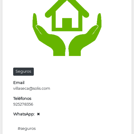
la
navegación
Seguros
Email
villaseca@solis.com
Teléfonos
925278356
WhatsApp
✖
#seguros