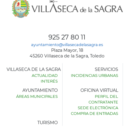
925 27 80 11
ayuntamiento@villasecadelasagra.es
Plaza Mayor, 18
45260 Villaseca de la Sagra, Toledo
VILLASECA DE LA SAGRA
SERVICIOS
ACTUALIDAD
INCIDENCIAS URBANAS
INTERÉS
AYUNTAMIENTO
OFICINA VIRTUAL
ÁREAS MUNICIPALES
PERFIL DEL
AYUNTAMIENTO
CONTRATANTE
DE
SEDE ELECTRÓNICA
VILLASECA
COMPRA DE ENTRADAS
DE
LA
TURISMO
SAGRA