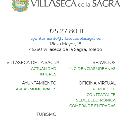
925 27 80 11
ayuntamiento@villasecadelasagra.es
Plaza Mayor, 18
45260 Villaseca de la Sagra, Toledo
VILLASECA DE LA SAGRA
SERVICIOS
ACTUALIDAD
INCIDENCIAS URBANAS
INTERÉS
AYUNTAMIENTO
OFICINA VIRTUAL
ÁREAS MUNICIPALES
PERFIL DEL
AYUNTAMIENTO
CONTRATANTE
DE
SEDE ELECTRÓNICA
VILLASECA
COMPRA DE ENTRADAS
DE
LA
TURISMO
SAGRA