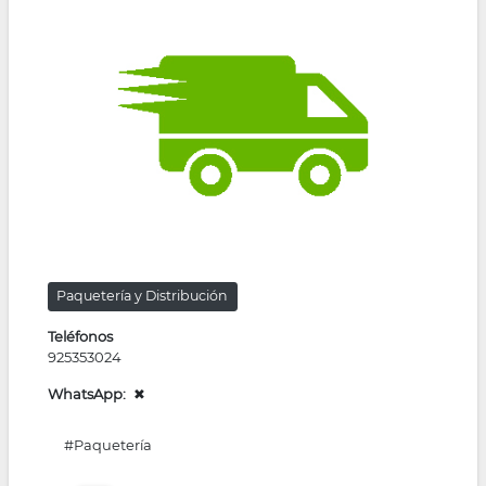
la
navegación
Paquetería y Distribución
Teléfonos
925353024
WhatsApp
✖
#Paquetería