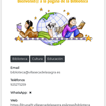
la
navegación
Biblioteca
Cultura
Educación
Email
biblioteca@villasecadelasagra.es
Teléfonos
925275259
WhatsApp
✖
Web
https://drupal9.villasecadelasagra.es/areas/biblioteca