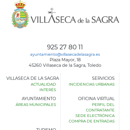
925 27 80 11
ayuntamiento@villasecadelasagra.es
Plaza Mayor, 18
45260 Villaseca de la Sagra, Toledo
VILLASECA DE LA SAGRA
SERVICIOS
ACTUALIDAD
INCIDENCIAS URBANAS
INTERÉS
AYUNTAMIENTO
OFICINA VIRTUAL
ÁREAS MUNICIPALES
PERFIL DEL
AYUNTAMIENTO
CONTRATANTE
DE
SEDE ELECTRÓNICA
VILLASECA
COMPRA DE ENTRADAS
DE
LA
TURISMO