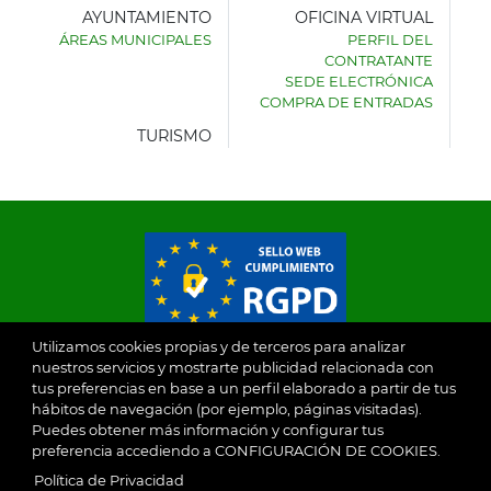
AYUNTAMIENTO
OFICINA VIRTUAL
ÁREAS MUNICIPALES
PERFIL DEL
AYUNTAMIENTO
CONTRATANTE
DE
SEDE ELECTRÓNICA
VILLASECA
COMPRA DE ENTRADAS
DE
LA
TURISMO
SAGRA
© 2026
Utilizamos cookies propias y de terceros para analizar
nuestros servicios y mostrarte publicidad relacionada con
tus preferencias en base a un perfil elaborado a partir de tus
Ayuntamiento de Villaseca de la Sagra
Aviso Legal
hábitos de navegación (por ejemplo, páginas visitadas).
Puedes obtener más información y configurar tus
SubFooter
preferencia accediendo a CONFIGURACIÓN DE COOKIES.
Política de Privacidad
Política de Privacidad
RGPD