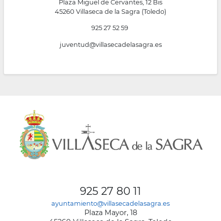
Plaza Miguel de Cervantes, 12 Bis
la
45260 Villaseca de la Sagra (Toledo)
navegación
925 27 52 59
juventud@villasecadelasagra.es
925 27 80 11
ayuntamiento@villasecadelasagra.es
Plaza Mayor, 18