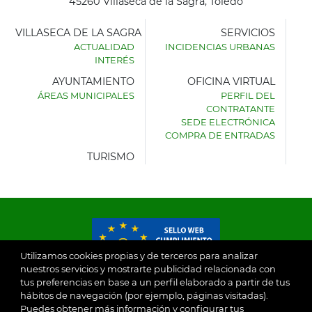
45260 Villaseca de la Sagra, Toledo
VILLASECA DE LA SAGRA
SERVICIOS
ACTUALIDAD
INCIDENCIAS URBANAS
INTERÉS
AYUNTAMIENTO
OFICINA VIRTUAL
ÁREAS MUNICIPALES
PERFIL DEL
AYUNTAMIENTO
CONTRATANTE
DE
SEDE ELECTRÓNICA
VILLASECA
COMPRA DE ENTRADAS
DE
LA
TURISMO
SAGRA
Utilizamos cookies propias y de terceros para analizar
nuestros servicios y mostrarte publicidad relacionada con
tus preferencias en base a un perfil elaborado a partir de tus
© 2026
hábitos de navegación (por ejemplo, páginas visitadas).
Puedes obtener más información y configurar tus