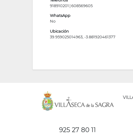
918910201
608569605
WhatsApp
No
Ubicación
39.959025014963, -3.881920461377
VIL
AYUNT
DE
925 27 80 11