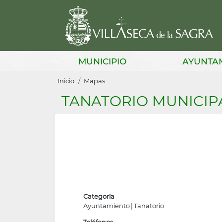
Pasar
al
contenido
principal
Main
MUNICIPIO
AYUNTA
navigation
Sobrescribir
Inicio
Mapas
enlaces
TANATORIO MUNICIP
de
ayuda
a
la
navegación
Categoría
Ayuntamiento
Tanatorio
Teléfonos