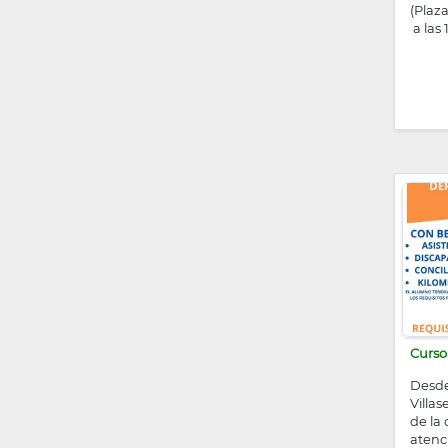
(Plaza
a las 
Curso 
Desde
Villa
de la 
atenc