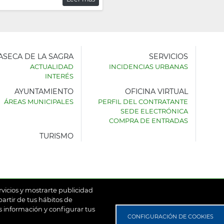
LASECA DE LA SAGRA
SERVICIOS
ACTUALIDAD
INCIDENCIAS URBANAS
INTERÉS
AYUNTAMIENTO
OFICINA VIRTUAL
AMIENTO
ÁREAS MUNICIPALES
PERFIL DEL CONTRATANTE
SEDE ELECTRÓNICA
SECA
COMPRA DE ENTRADAS
TURISMO
rvicios y mostrarte publicidad
artir de tus hábitos de
 información y configurar tus
untamiento de Villaseca de la Sagra
Aviso Legal
Política de
CONFIGURACIÓN DE COOKIES