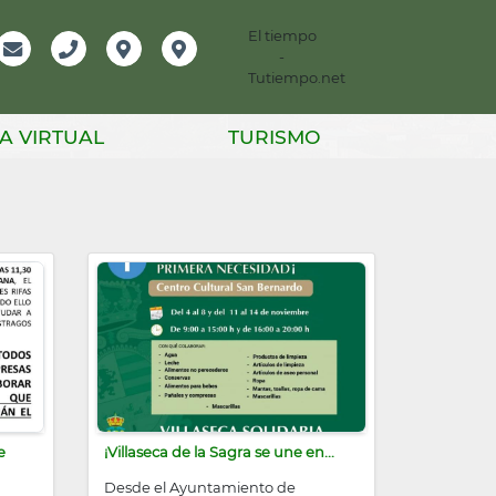
El tiempo
-
mación
Email
Teléfono
Localización
Instagram
Tutiempo.net
er
A VIRTUAL
TURISMO
e
¡Villaseca de la Sagra se une en...
Desde el Ayuntamiento de