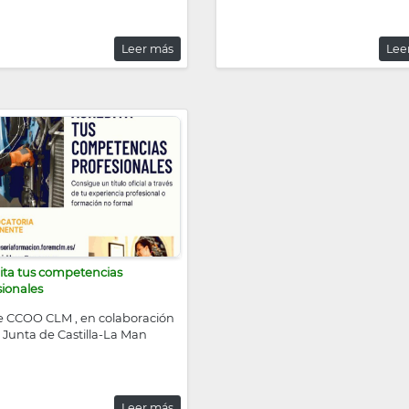
Leer más
Lee
ita tus competencias
sionales
 CCOO CLM , en colaboración
a Junta de Castilla-La Man
Leer más