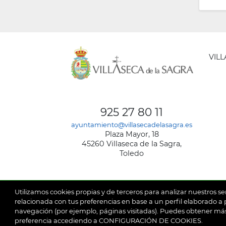
VIL
AYUNT
DE
925 27 80 11
VILLA
ayuntamiento@villasecadelasagra.es
DE
Plaza Mayor, 18
LA
45260 Villaseca de la Sagra,
SAGRA
Toledo
Utilizamos cookies propias y de terceros para analizar nuestros se
relacionada con tus preferencias en base a un perfil elaborado a p
navegación (por ejemplo, páginas visitadas). Puedes obtener más
© 2026
Ay
SubFooter
preferencia accediendo a CONFIGURACIÓN DE COOKIES.