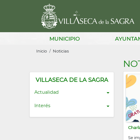
Pasar
al
contenido
principal
Main
MUNICIPIO
AYUNTA
navigation
Sobrescribir
Inicio
Noticias
enlaces
NOT
de
ayuda
VILLASECA DE LA SAGRA
a
Actualidad
la
Interés
navegación
Charla
Se imp