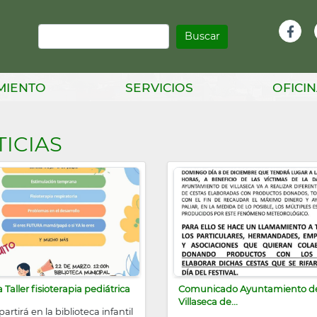
Buscar
Infor
Facebook
Head
MIENTO
SERVICIOS
OFICIN
ICIAS
 Taller fisioterapia pediátrica
Comunicado Ayuntamiento d
Villaseca de...
artirá en la biblioteca infantil