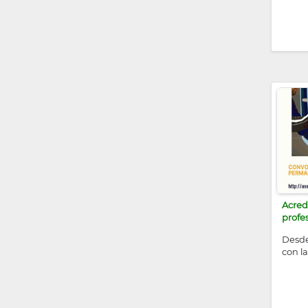
Acred
profe
Desde
con l