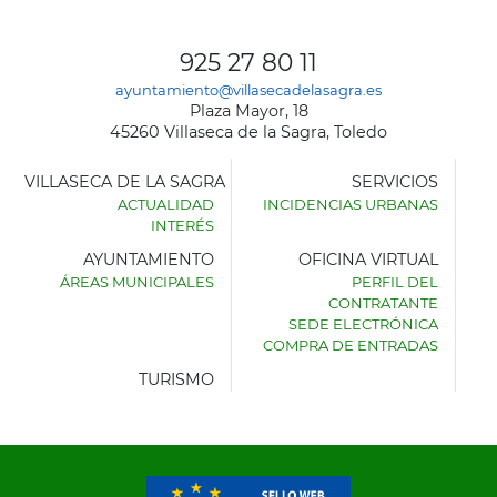
925 27 80 11
ayuntamiento@villasecadelasagra.es
Plaza Mayor, 18
45260 Villaseca de la Sagra, Toledo
VILLASECA DE LA SAGRA
SERVICIOS
ACTUALIDAD
INCIDENCIAS URBANAS
INTERÉS
AYUNTAMIENTO
OFICINA VIRTUAL
ÁREAS MUNICIPALES
PERFIL DEL
AYUNTAMIENTO
CONTRATANTE
DE
SEDE ELECTRÓNICA
VILLASECA
COMPRA DE ENTRADAS
DE
LA
TURISMO
SAGRA