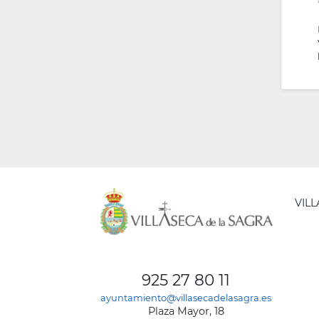
VIL
AYUNT
DE
925 27 80 11
VILLA
ayuntamiento@villasecadelasagra.es
DE
Plaza Mayor, 18