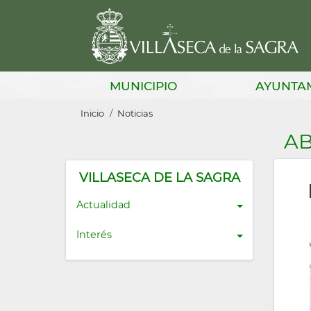
Pasar
al
contenido
principal
Main
MUNICIPIO
AYUNTA
navigation
Sobrescribir
Inicio
Noticias
enlaces
AB
de
ayuda
VILLASECA DE LA SAGRA
a
Actualidad
la
Interés
navegación