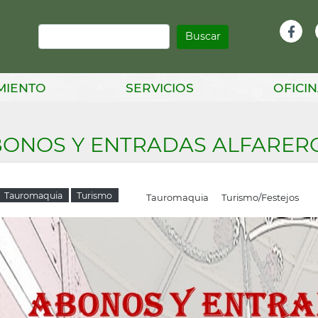
Buscar
Infor
Facebook
Head
MIENTO
SERVICIOS
OFICIN
ONOS Y ENTRADAS ALFARERO
Tauromaquia
Turismo
Tauromaquia
Turismo/Festejos