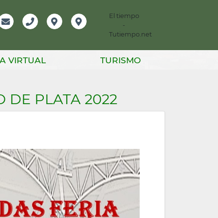
El tiempo
-
mación
Email
Teléfono
Localización
Instagram
Tutiempo.net
er
A VIRTUAL
TURISMO
 DE PLATA 2022