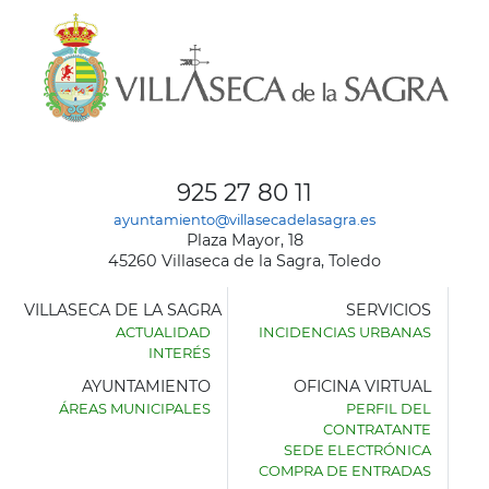
925 27 80 11
ayuntamiento@villasecadelasagra.es
Plaza Mayor, 18
45260 Villaseca de la Sagra, Toledo
VILLASECA DE LA SAGRA
SERVICIOS
ACTUALIDAD
INCIDENCIAS URBANAS
INTERÉS
AYUNTAMIENTO
OFICINA VIRTUAL
ÁREAS MUNICIPALES
PERFIL DEL
AYUNTAMIENTO
CONTRATANTE
DE
SEDE ELECTRÓNICA
VILLASECA
COMPRA DE ENTRADAS
DE