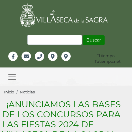
Pasar
al
contenido
principal
Buscar
El tiempo -
Información
Tutiempo.net
Facebook
Email
Teléfono
Localización
Instagram
Header
Main
navigation
Sobrescribir
Inicio
Noticias
enlaces
¡ANUNCIAMOS LAS BASES
de
DE LOS CONCURSOS PARA
ayuda
LAS FIESTAS 2024 DE
a