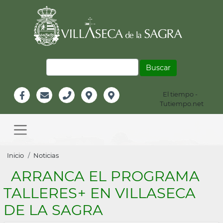
Pasar
al
contenido
principal
Buscar
El tiempo -
Información
Tutiempo.net
Facebook
Email
Teléfono
Localización
Instagram
Header
Main
navigation
Sobrescribir
Inicio
Noticias
enlaces
ARRANCA EL PROGRAMA
de
TALLERES+ EN VILLASECA
ayuda
DE LA SAGRA
a