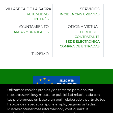
VILLASECA DE LA SAGRA
SERVICIOS
ACTUALIDAD
INCIDENCIAS URBANAS
INTERÉS
AYUNTAMIENTO
OFICINA VIRTUAL
ÁREAS MUNICIPALES
PERFIL DEL
AYUNTAMIENTO
CONTRATANTE
DE
SEDE ELECTRÓNICA
VILLASECA
COMPRA DE ENTRADAS
DE
LA
TURISMO
SAGRA
Utilizamos cookies propias y de terceros para analizar
nuestros servicios y mostrarte publicidad relacionada con
tus preferencias en base a un perfil elaborado a partir de tus
© 2026
hábitos de navegación (por ejemplo, páginas visitadas).
Puedes obtener más información y configurar tus