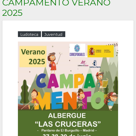
CAMPAMENTO VERANO
la
2025
navegación
Ludoteca
Juventud