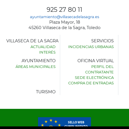
925 27 80 11
ayuntamiento@villasecadelasagra.es
Plaza Mayor, 18
45260 Villaseca de la Sagra, Toledo
VILLASECA DE LA SAGRA
SERVICIOS
ACTUALIDAD
INCIDENCIAS URBANAS
INTERÉS
AYUNTAMIENTO
OFICINA VIRTUAL
ÁREAS MUNICIPALES
PERFIL DEL
AYUNTAMIENTO
CONTRATANTE
DE
SEDE ELECTRÓNICA
VILLASECA
COMPRA DE ENTRADAS
DE
LA
TURISMO
SAGRA