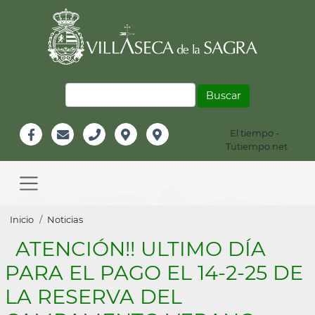
Pasar
al
contenido
principal
Buscar
El tiempo -
Información
Tutiempo.net
Facebook
Email
Teléfono
Localización
Instagram
Header
Main
navigation
Sobrescribir
Inicio
Noticias
enlaces
ATENCIÓN!! ULTIMO DÍA
de
PARA EL PAGO EL 14-2-25 DE
ayuda
LA RESERVA DEL
a