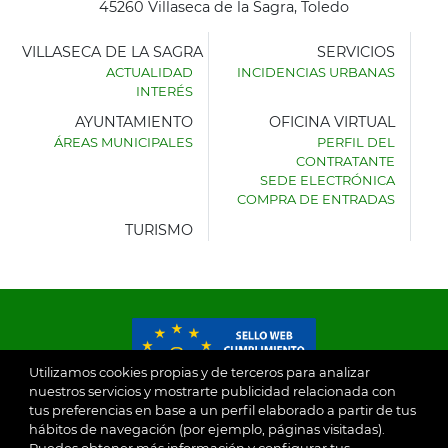
45260 Villaseca de la Sagra, Toledo
VILLASECA DE LA SAGRA
SERVICIOS
ACTUALIDAD
INCIDENCIAS URBANAS
INTERÉS
AYUNTAMIENTO
OFICINA VIRTUAL
ÁREAS MUNICIPALES
PERFIL DEL
AYUNTAMIENTO
CONTRATANTE
DE
SEDE ELECTRÓNICA
VILLASECA
COMPRA DE ENTRADAS
DE
LA
TURISMO
SAGRA
Utilizamos cookies propias y de terceros para analizar
nuestros servicios y mostrarte publicidad relacionada con
tus preferencias en base a un perfil elaborado a partir de tus
© 2026
hábitos de navegación (por ejemplo, páginas visitadas).
Puedes obtener más información y configurar tus