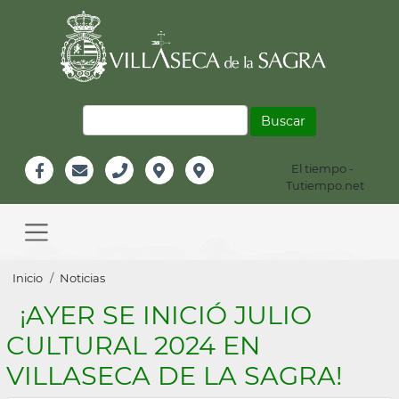
Pasar
al
contenido
principal
Buscar
El tiempo -
Información
Tutiempo.net
Facebook
Email
Teléfono
Localización
Instagram
Header
Main
navigation
Sobrescribir
Inicio
Noticias
enlaces
¡AYER SE INICIÓ JULIO
de
CULTURAL 2024 EN
ayuda
VILLASECA DE LA SAGRA!
a